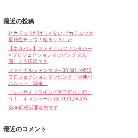
最近の投稿
ピカチュウだけじゃない ピカチュウ大
量発生チュウ！始まりました
【ネタバレ】ファイナルファンタジー
× プロジェクションマッピング の動
画、と吉田氏？？
ファイナルファンタジー30 周年×横浜
プロジェクションマッピング「龍神バ
ハムート、襲来」
「シーサイドラインで潮干狩りに行こ
う！」キャンペーン (6/10,11,24,25)
第36回横浜開港祭です
最近のコメント