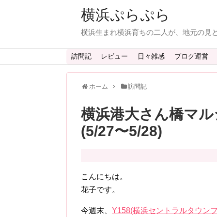
横浜ぷらぷら
横浜生まれ横浜育ちの二人が、地元の見
訪問記
レビュー
日々雑感
ブログ運営
ホーム
訪問記
横浜港大さん橋マルシ
(5/27〜5/28)
こんにちは。
花子です。
今週末、
Y158(横浜セントラルタウン