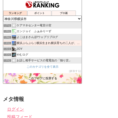
横濱仲町台にすむ
123位
ひらき紙あーとブログ
124位
ランキング
ポイント
ブロ画
熊本大地震と3.11東日本大震災は人工地震の証拠・黒幕天皇
125位
弁護士（azzurronero）のブログ
126位
ケアマネセンター竜宮小宮
127位
エンジョイ ふぁみりーず
128位
よこはまさんぽ/ウェブリブログ
129位
横浜ぷらぷら | 横浜生まれ横浜育ちの二人が、地元の見…
130位
JOY
131位
やむログ
132位
お話し相手サービスの電電虫の「独り言」
133位
サンケンハウジングの家づくり奮闘ブログ
このカテゴリを全て表示
134位
参加する
BIRD CAGE ?
135位
横浜在住「海子のダイビング日記」
このブログに投票する
136位
TNKN LIFE -キャンプとかカメラとか-
137位
メタ情報
ログイン
投稿フィード